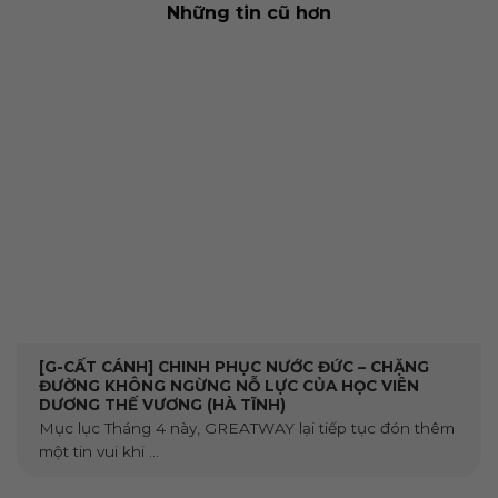
Những tin cũ hơn
[G-CẤT CÁNH] CHINH PHỤC NƯỚC ĐỨC – CHẶNG
ĐƯỜNG KHÔNG NGỪNG NỖ LỰC CỦA HỌC VIÊN
DƯƠNG THẾ VƯƠNG (HÀ TĨNH)
Mục lục ​Tháng 4 này, GREATWAY lại tiếp tục đón thêm
một tin vui khi ...