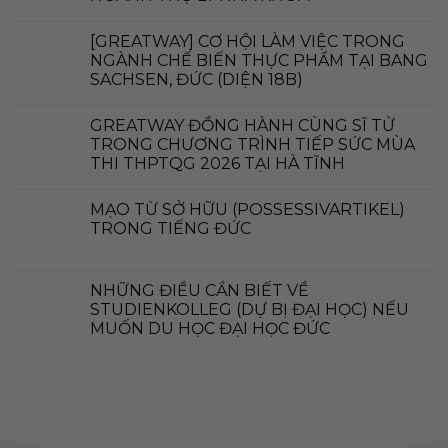
[GREATWAY] CƠ HỘI LÀM VIỆC TRONG
NGÀNH CHẾ BIẾN THỰC PHẨM TẠI BANG
SACHSEN, ĐỨC (DIỆN 18B)
GREATWAY ĐỒNG HÀNH CÙNG SĨ TỬ
TRONG CHƯƠNG TRÌNH TIẾP SỨC MÙA
THI THPTQG 2026 TẠI HÀ TĨNH
MẠO TỪ SỞ HỮU (POSSESSIVARTIKEL)
TRONG TIẾNG ĐỨC
NHỮNG ĐIỀU CẦN BIẾT VỀ
STUDIENKOLLEG (DỰ BỊ ĐẠI HỌC) NẾU
MUỐN DU HỌC ĐẠI HỌC ĐỨC