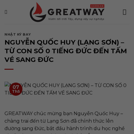
Bỏ
qua
nội
dung
NHẬT KÝ BAY
NGUYỄN QUỐC HUY (LẠNG SƠN) –
TỪ CON SỐ 0 TIẾNG ĐỨC ĐẾN TẤM
VÉ SANG ĐỨC
07
Th5
GREATWAY chúc mừng bạn Nguyễn Quốc Huy –
chàng trai đến từ Lạng Sơn đã chính thức lên
đường sang Đức, bắt đầu hành trình du học nghề