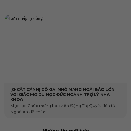
[G-CẤT CÁNH] CÔ GÁI NHỎ MANG HOÀI BÃO LỚN
VỚI GIẤC MƠ DU HỌC ĐỨC NGÀNH TRỢ LÝ NHA
KHOA
Mục lục Chúc mừng học viên Đặng Thị Quyết đến từ
Nghệ An đã chính ...
Những tin mới hơn