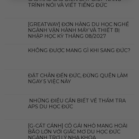
TRÌNH NÓI VÀ VIẾT TIẾNG ĐỨC
[GREATWAY] ĐƠN HÀNG DU HỌC NGHỀ
NGÀNH VẬN HÀNH MÁY VÀ THIẾT BỊ
NHẬP HỌC KỲ THÁNG 08/2027
KHÔNG ĐƯỢC MANG GÌ KHI SANG ĐỨC?
ĐẶT CHÂN ĐẾN ĐỨC, ĐỪNG QUÊN LÀM
NGAY 5 VIỆC NÀY
NHỮNG ĐIỀU CẦN BIẾT VỀ THẨM TRA
APS DU HỌC ĐỨC
[G-CẤT CÁNH] CÔ GÁI NHỎ MANG HOÀI
BÃO LỚN VỚI GIẤC MƠ DU HỌC ĐỨC
NGÀNH TRỢ LÝ NHA KHOA