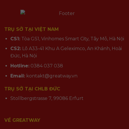
TRỤ SỞ TẠI VIỆT NAM
CS1:
Tòa GS1, Vinhomes Smart City, Tây Mỗ, Hà Nội
CS2:
Lô A33-41 Khu A Geleximco, An Khánh, Hoài
Đức, Hà Nội
Hotline:
0384 037 038
Email:
kontakt@greatway.vn
TRỤ SỞ TẠI CHLB ĐỨC
Stollbergstrasse 7, 99086 Erfurt
VỀ GREATWAY