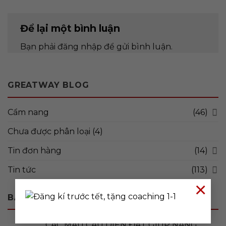
Để lại một bình luận
Bạn phải
đăng nhập
để gửi bình luận.
GREATWAY BLOG
Cẩm nang
(46)
Chưa được phân loại
(4)
Tin đơn hàng
(14)
Tin tức
(113)
×
BÀI VIẾT MỚI
CÁC MẪU CÂU DIỄN ĐẠT GIÚP NÂNG