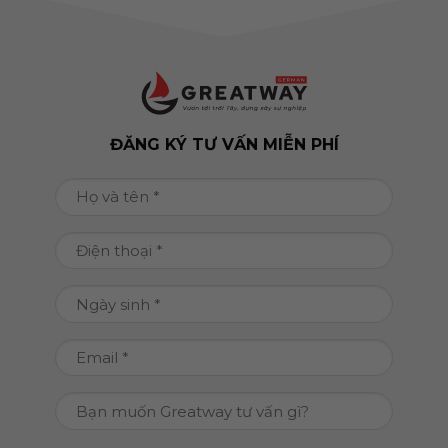
ĐĂNG KÝ TƯ VẤN MIỄN PHÍ
Họ
và
tên
Điện
(Required)
thoại
(Required)
Ngày
DD
sinh
slash
(Required)
Email
MM
(Required)
slash
Bạn
YYYY
muốn