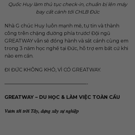
Quốc Huy làm thủ tục check-in, chuẩn bị lên máy
bay cất cánh tới CHLB Đức
Nhà G chúc Huy luôn mạnh mẽ, tự tin và thành
công trên chặng đường phía trước! Đội ngũ
GREATWAY vẫn sẽ đồng hành và sát cánh cùng em
trong 3 năm học nghề tại Đức, hỗ trợ em bất cứ khi
nào em cần.
ĐI ĐỨC KHÔNG KHÓ, VÌ CÓ GREATWAY.
—————————————————-
GREATWAY – DU HỌC & LÀM VIỆC TOÀN CẦU
𝑉𝑢̛𝑜̛𝑛 𝑡𝑜̛́𝑖 𝑡𝑟𝑜̛̀𝑖 𝑇𝑎̂𝑦, 𝑑𝑢̛̣𝑛𝑔 𝑥𝑎̂𝑦 𝑠𝑢̛̣ 𝑛𝑔ℎ𝑖𝑒̣̂𝑝