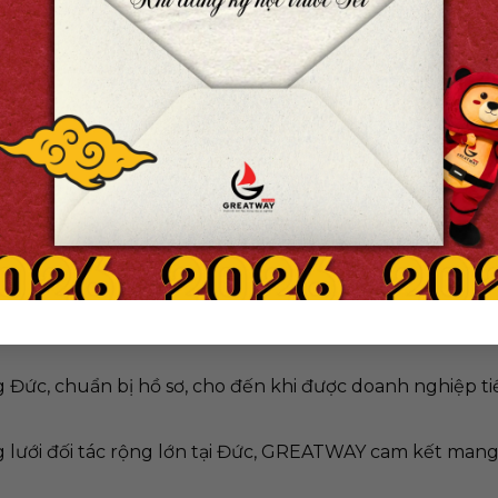
m kinh nghiệm trong lĩnh vực tư vấn du học nghề Đức,
g Đức, chuẩn bị hồ sơ, cho đến khi được doanh nghiệp t
 lưới đối tác rộng lớn tại Đức, GREATWAY cam kết ma