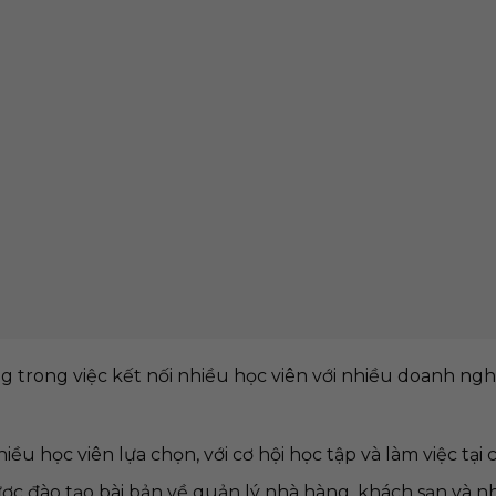
rong việc kết nối nhiều học viên với nhiều doanh ngh
iều học viên lựa chọn, với cơ hội học tập và làm việc tại 
ợc đào tạo bài bản về quản lý nhà hàng, khách sạn và n