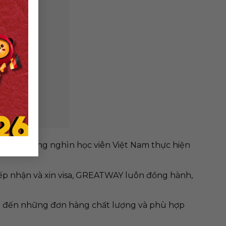
 giúp hàng nghìn học viên Việt Nam thực hiện
iếp nhận và xin visa, GREATWAY luôn đồng hành,
ng đến những đơn hàng chất lượng và phù hợp