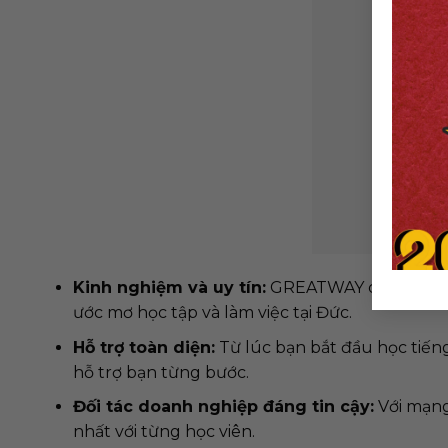
Kinh nghiệm và uy tín:
GREATWAY có nhiều nă
ước mơ học tập và làm việc tại Đức.
Hỗ trợ toàn diện:
Từ lúc bạn bắt đầu học tiến
hỗ trợ bạn từng bước.
Đối tác doanh nghiệp đáng tin cậy:
Với mạng
nhất với từng học viên.