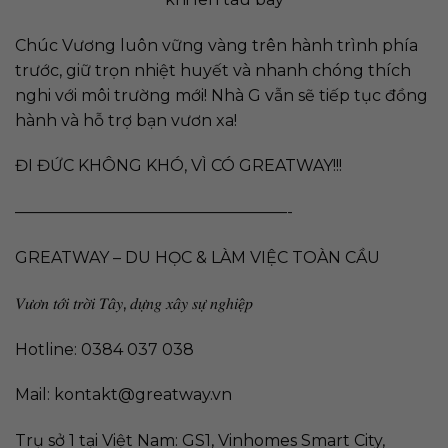
Chúc Vương luôn vững vàng trên hành trình phía
trước, giữ trọn nhiệt huyết và nhanh chóng thích
nghi với môi trường mới! Nhà G vẫn sẽ tiếp tục đồng
hành và hỗ trợ bạn vươn xa!
ĐI ĐỨC KHÔNG KHÓ, VÌ CÓ GREATWAY!!!
—————————————————-
GREATWAY – DU HỌC & LÀM VIỆC TOÀN CẦU
𝑉𝑢̛𝑜̛𝑛 𝑡𝑜̛́𝑖 𝑡𝑟𝑜̛̀𝑖 𝑇𝑎̂𝑦, 𝑑𝑢̛̣𝑛𝑔 𝑥𝑎̂𝑦 𝑠𝑢̛̣ 𝑛𝑔ℎ𝑖𝑒̣̂𝑝
Hotline: 0384 037 038
Mail:
kontakt@greatway.vn
Trụ sở 1 tại Việt Nam: GS1, Vinhomes Smart City,