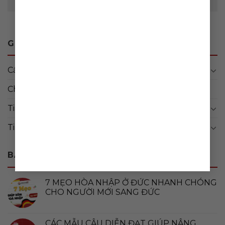
Bạn phải
đăng nhập
để gửi bình luận.
GREATWAY BLOG
Cẩm nang
(47)
Chưa được phân loại
(4)
Tin đơn hàng
(14)
Tin tức
(113)
BÀI VIẾT MỚI
7 MẸO HÒA NHẬP Ở ĐỨC NHANH CHÓNG
CHO NGƯỜI MỚI SANG ĐỨC
CÁC MẪU CÂU DIỄN ĐẠT GIÚP NÂNG