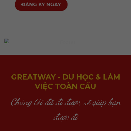
GREATWAY - DU HỌC & LÀM
VIỆC TOÀN CẦU
Chúng tôi đã đi được, sẽ giúp bạn
được đi