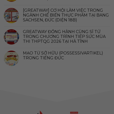
[GREATWAY] CƠ HỘI LÀM VIỆC TRONG
NGÀNH CHẾ BIẾN THỰC PHẨM TẠI BANG
SACHSEN, ĐỨC (DIỆN 18B)
GREATWAY ĐỒNG HÀNH CÙNG SĨ TỬ
TRONG CHƯƠNG TRÌNH TIẾP SỨC MÙA
THI THPTQG 2026 TẠI HÀ TĨNH
MẠO TỪ SỞ HỮU (POSSESSIVARTIKEL)
TRONG TIẾNG ĐỨC