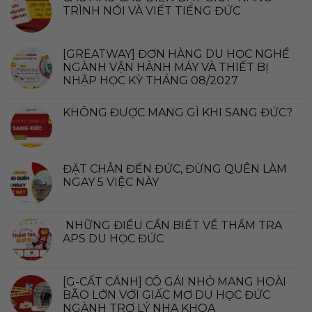
TRÌNH NÓI VÀ VIẾT TIẾNG ĐỨC
[GREATWAY] ĐƠN HÀNG DU HỌC NGHỀ
NGÀNH VẬN HÀNH MÁY VÀ THIẾT BỊ
NHẬP HỌC KỲ THÁNG 08/2027
KHÔNG ĐƯỢC MANG GÌ KHI SANG ĐỨC?
ĐẶT CHÂN ĐẾN ĐỨC, ĐỪNG QUÊN LÀM
NGAY 5 VIỆC NÀY
NHỮNG ĐIỀU CẦN BIẾT VỀ THẨM TRA
APS DU HỌC ĐỨC
[G-CẤT CÁNH] CÔ GÁI NHỎ MANG HOÀI
BÃO LỚN VỚI GIẤC MƠ DU HỌC ĐỨC
NGÀNH TRỢ LÝ NHA KHOA