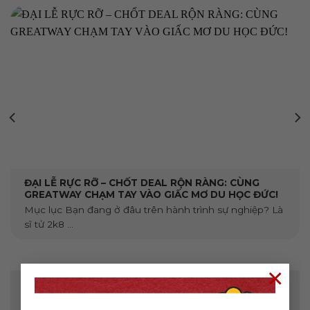
ĐẠI LỄ RỰC RỠ – CHỐT DEAL RỘN RÀNG: CÙNG
GREATWAY CHẠM TAY VÀO GIẤC MƠ DU HỌC ĐỨC!
Mục lục Bạn đang ở đâu trên hành trình sự nghiệp? Là
sĩ tử 2k8 ...
×
Để lại một bình luận