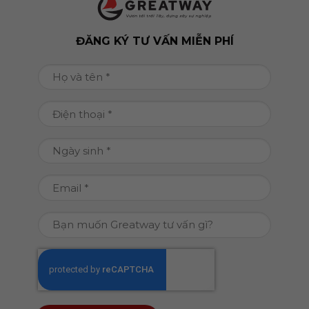
ĐĂNG KÝ TƯ VẤN MIỄN PHÍ
Họ
và
tên
Điện
(Required)
thoại
(Required)
Ngày
DD
sinh
slash
(Required)
Email
MM
(Required)
slash
Bạn
YYYY
muốn
Greatway
CAPTCHA
tư
vấn
gì?