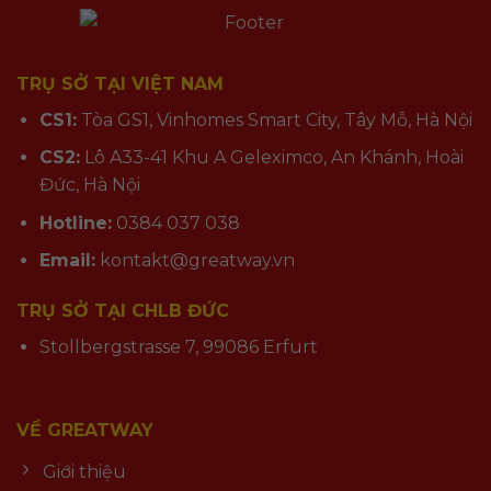
TRỤ SỞ TẠI VIỆT NAM
CS1:
Tòa GS1, Vinhomes Smart City, Tây Mỗ, Hà Nội
CS2:
Lô A33-41 Khu A Geleximco, An Khánh, Hoài
Đức, Hà Nội
Hotline:
0384 037 038
Email:
kontakt@greatway.vn
TRỤ SỞ TẠI CHLB ĐỨC
Stollbergstrasse 7, 99086 Erfurt
VỀ GREATWAY
Giới thiệu