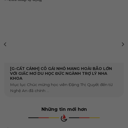
[G-CẤT CÁNH] CÔ GÁI NHỎ MANG HOÀI BÃO LỚN
VỚI GIẤC MƠ DU HỌC ĐỨC NGÀNH TRỢ LÝ NHA
KHOA
Mục lục Chúc mừng học viên Đặng Thị Quyết đến từ
Nghệ An đã chính ...
Những tin mới hơn