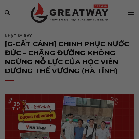
Bỏ
qua
nội
dung
NHẬT KÝ BAY
[G-CẤT CÁNH] CHINH PHỤC NƯỚC
ĐỨC – CHẶNG ĐƯỜNG KHÔNG
NGỪNG NỖ LỰC CỦA HỌC VIÊN
DƯƠNG THẾ VƯƠNG (HÀ TĨNH)
29
Th4