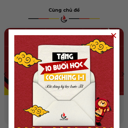
Cùng chủ đề
×
CÁC MẪU CÂU DIỄN ĐẠT GIÚP NÂNG TRÌNH NÓI VÀ
VIẾT TIẾNG ĐỨC
Mục lục Bạn đã học tiếng Đức một thời gian, nắm được
ngữ pháp và ...