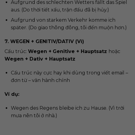
Aufgrund des schlechten Wetters
fällt das Spiel
aus. (Do thời tiết xấu, trận đấu đã bị hủy.)
Aufgrund von starkem Verkehr komme ich
sp
ä
ter. (Do giao thông đông, tôi đến muộn hơn.)
7. WEGEN + GENITIV/DATIV (Vì)
Cấu trúc:
Wegen +
Genitive + Hauptsatz
hoặc
Wegen + Dativ + Hauptsatz
Cấu trúc này cực hay khi dùng trong viết email –
đơn từ – văn hành chính
Ví dụ:
Wegen des Regens bleibe ich zu Hause. (Vì trời
mưa nên tôi ở nhà.)