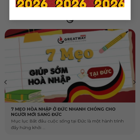
Những tin mới hơn
7 MẸO HÒA NHẬP Ở ĐỨC NHANH CHÓNG CHO
NGƯỜI MỚI SANG ĐỨC
Mục lục Bắt đầu cuộc sống tại Đức là một hành trình
đầy hứng khởi ...