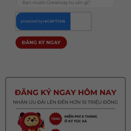
Bạn
YYYY
muốn
Greatway
CAPTCHA
tư
vấn
gì?