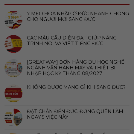
7 MẸO HÒA NHẬP Ở ĐỨC NHANH CHÓNG
CHO NGƯỜI MỚI SANG ĐỨC
CÁC MẪU CÂU DIỄN ĐẠT GIÚP NÂNG
TRÌNH NÓI VÀ VIẾT TIẾNG ĐỨC
[GREATWAY] ĐƠN HÀNG DU HỌC NGHỀ
NGÀNH VẬN HÀNH MÁY VÀ THIẾT BỊ
NHẬP HỌC KỲ THÁNG 08/2027
KHÔNG ĐƯỢC MANG GÌ KHI SANG ĐỨC?
ĐẶT CHÂN ĐẾN ĐỨC, ĐỪNG QUÊN LÀM
NGAY 5 VIỆC NÀY