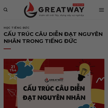
Bỏ
qua
nội
dung
HỌC TIẾNG ĐỨC
CẤU TRÚC CÂU DIỄN ĐẠT NGUYÊN
NHÂN TRONG TIẾNG ĐỨC
21
Th4