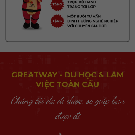
GREATWAY - DU HỌC & LÀM
VIỆC TOÀN CẦU
Chúng tôi đã đi được, sẽ giúp bạn
được đi