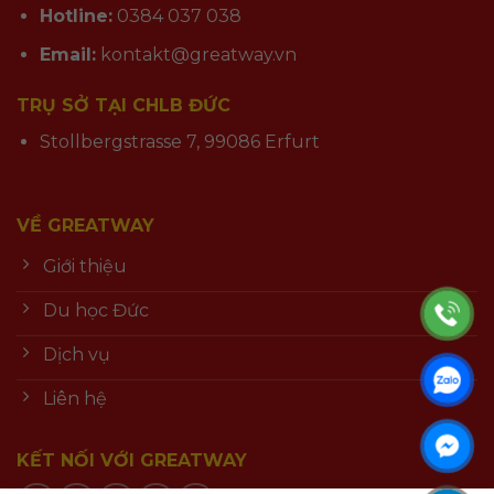
Hotline:
0384 037 038
Email:
kontakt@greatway.vn
TRỤ SỞ TẠI CHLB ĐỨC
Stollbergstrasse 7, 99086 Erfurt
VỀ GREATWAY
Giới thiệu
Du học Đức
Dịch vụ
Liên hệ
KẾT NỐI VỚI GREATWAY