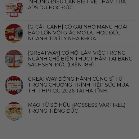
NHỮNG ĐIỀU CẦN BIẾT VỀ THẨM TRA
APS DU HỌC ĐỨC
[G-CẤT CÁNH] CÔ GÁI NHỎ MANG HOÀI
BÃO LỚN VỚI GIẤC MƠ DU HỌC ĐỨC
NGÀNH TRỢ LÝ NHA KHOA
[GREATWAY] CƠ HỘI LÀM VIỆC TRONG
NGÀNH CHẾ BIẾN THỰC PHẨM TẠI BANG
SACHSEN, ĐỨC (DIỆN 18B)
GREATWAY ĐỒNG HÀNH CÙNG SĨ TỬ
TRONG CHƯƠNG TRÌNH TIẾP SỨC MÙA
THI THPTQG 2026 TẠI HÀ TĨNH
MẠO TỪ SỞ HỮU (POSSESSIVARTIKEL)
TRONG TIẾNG ĐỨC