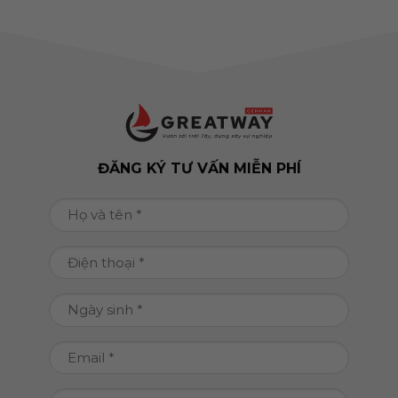
ĐĂNG KÝ TƯ VẤN MIỄN PHÍ
Họ
và
tên
Điện
(Required)
thoại
(Required)
Ngày
DD
sinh
slash
(Required)
Email
MM
(Required)
slash