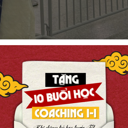
eck-in cùng VISA và vé máy bay
ầu mới trên con đường sự nghiệp của Hương Giang. Tại 
iện đại, chuẩn châu Âu – nơi không chỉ trang bị kiến thứ
uật, sự tự lập và khả năng thích nghi trong môi trường