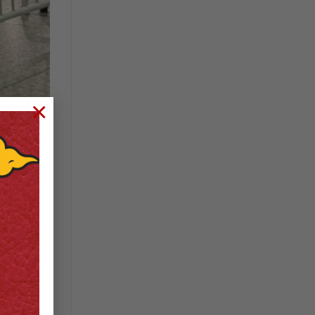
×
Đức, bạn
c và kỹ
 quốc tế.