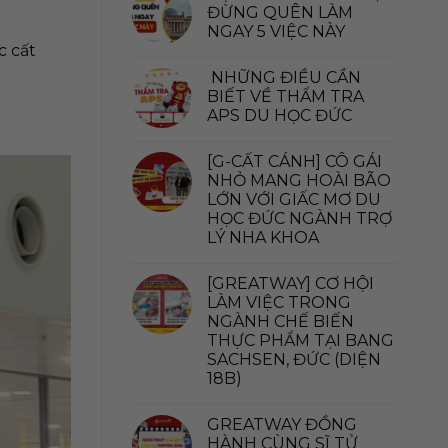
ĐỪNG QUÊN LÀM
NGAY 5 VIỆC NÀY
c cất
NHỮNG ĐIỀU CẦN
BIẾT VỀ THẨM TRA
APS DU HỌC ĐỨC
[G-CẤT CÁNH] CÔ GÁI
NHỎ MANG HOÀI BÃO
LỚN VỚI GIẤC MƠ DU
HỌC ĐỨC NGÀNH TRỢ
LÝ NHA KHOA
[GREATWAY] CƠ HỘI
LÀM VIỆC TRONG
NGÀNH CHẾ BIẾN
THỰC PHẨM TẠI BANG
SACHSEN, ĐỨC (DIỆN
18B)
GREATWAY ĐỒNG
HÀNH CÙNG SĨ TỬ