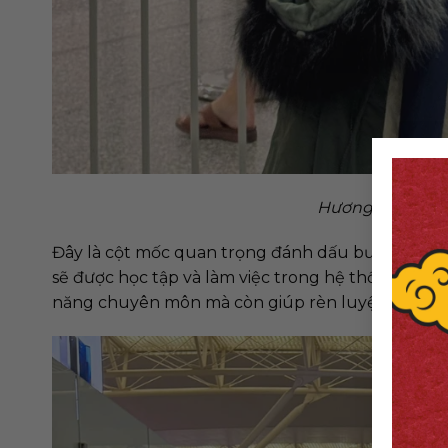
Hương Giang ch
Đây là cột mốc quan trọng đánh dấu bước khởi đ
sẽ được học tập và làm việc trong hệ thống y tế h
năng chuyên môn mà còn giúp rèn luyện tính kỷ l