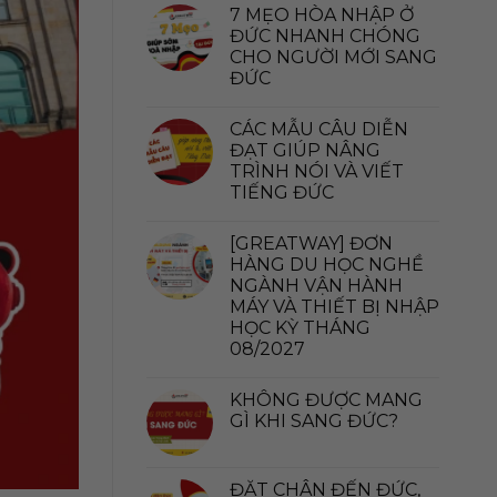
7 MẸO HÒA NHẬP Ở
ĐỨC NHANH CHÓNG
CHO NGƯỜI MỚI SANG
ĐỨC
CÁC MẪU CÂU DIỄN
ĐẠT GIÚP NÂNG
TRÌNH NÓI VÀ VIẾT
TIẾNG ĐỨC
[GREATWAY] ĐƠN
HÀNG DU HỌC NGHỀ
NGÀNH VẬN HÀNH
MÁY VÀ THIẾT BỊ NHẬP
HỌC KỲ THÁNG
08/2027
KHÔNG ĐƯỢC MANG
GÌ KHI SANG ĐỨC?
ĐẶT CHÂN ĐẾN ĐỨC,