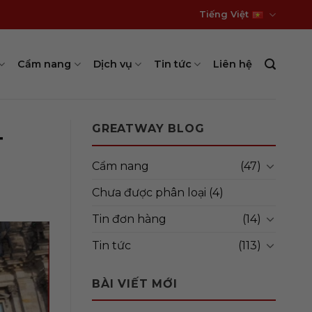
Tiếng Việt
Cẩm nang
Dịch vụ
Tin tức
Liên hệ
GREATWAY BLOG
T
Cẩm nang
(47)
Chưa được phân loại
(4)
Tin đơn hàng
(14)
Tin tức
(113)
BÀI VIẾT MỚI