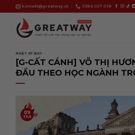
Bỏ
kontakt@greatway.vn
0384 037 038
qua
nội
dung
NHẬT KÝ BAY
[G-CẤT CÁNH] VÕ THỊ HƯƠN
ĐẦU THEO HỌC NGÀNH TRỢ 
09
Th9