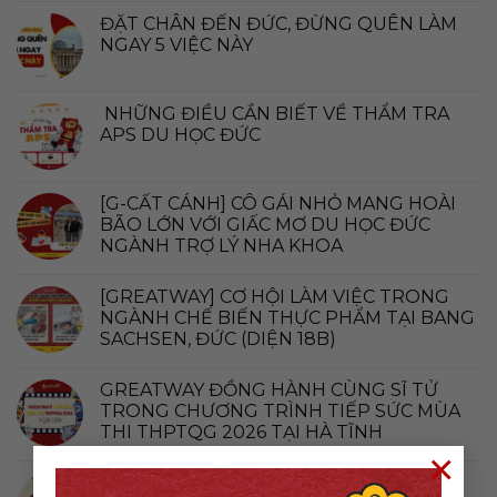
ĐẶT CHÂN ĐẾN ĐỨC, ĐỪNG QUÊN LÀM
NGAY 5 VIỆC NÀY
NHỮNG ĐIỀU CẦN BIẾT VỀ THẨM TRA
APS DU HỌC ĐỨC
[G-CẤT CÁNH] CÔ GÁI NHỎ MANG HOÀI
BÃO LỚN VỚI GIẤC MƠ DU HỌC ĐỨC
NGÀNH TRỢ LÝ NHA KHOA
[GREATWAY] CƠ HỘI LÀM VIỆC TRONG
NGÀNH CHẾ BIẾN THỰC PHẨM TẠI BANG
SACHSEN, ĐỨC (DIỆN 18B)
GREATWAY ĐỒNG HÀNH CÙNG SĨ TỬ
TRONG CHƯƠNG TRÌNH TIẾP SỨC MÙA
THI THPTQG 2026 TẠI HÀ TĨNH
×
MẠO TỪ SỞ HỮU (POSSESSIVARTIKEL)