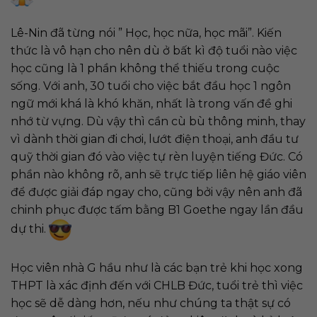
Lê-Nin đã từng nói ” Học, học nữa, học mãi”. Kiến
thức là vô hạn cho nên dù ở bất kì độ tuổi nào việc
học cũng là 1 phần không thể thiếu trong cuộc
sống. Với anh, 30 tuổi cho việc bắt đầu học 1 ngôn
ngữ mới khá là khó khăn, nhất là trong vấn đề ghi
nhớ từ vựng. Dù vậy thì cần cù bù thông minh, thay
vì dành thời gian đi chơi, lướt điện thoại, anh đầu tư
quỹ thời gian đó vào việc tự rèn luyện tiếng Đức. Có
phần nào không rõ, anh sẽ trực tiếp liên hệ giáo viên
để được giải đáp ngay cho, cũng bởi vậy nên anh đã
chinh phục được tấm bằng B1 Goethe ngay lần đầu
dự thi.
Học viên nhà G hầu như là các bạn trẻ khi học xong
THPT là xác định đến với CHLB Đức, tuổi trẻ thì việc
học sẽ dễ dàng hơn, nếu như chúng ta thật sự có