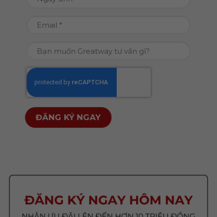
DD
sinh
slash
(Required)
Email
MM
(Required)
slash
Bạn
YYYY
muốn
Greatway
CAPTCHA
tư
vấn
gì?