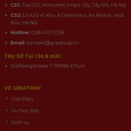
CS1:
Tòa GS1, Vinhomes Smart City, Tây Mỗ, Hà Nội
CS2:
Lô A33-41 Khu A Geleximco, An Khánh, Hoài
Đức, Hà Nội
Hotline:
0384 037 038
Email:
kontakt@greatway.vn
TRỤ SỞ TẠI CHLB ĐỨC
Stollbergstrasse 7, 99086 Erfurt
VỀ GREATWAY
Giới thiệu
Du học Đức
Dịch vụ