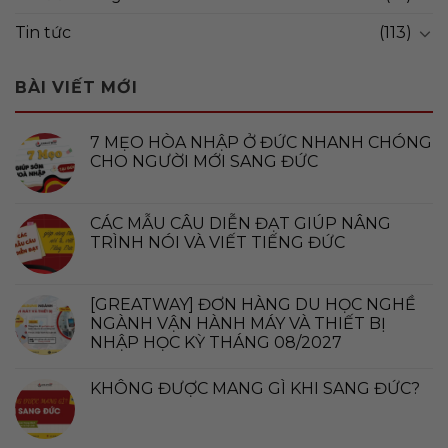
Tin tức
(113)
BÀI VIẾT MỚI
7 MẸO HÒA NHẬP Ở ĐỨC NHANH CHÓNG
CHO NGƯỜI MỚI SANG ĐỨC
CÁC MẪU CÂU DIỄN ĐẠT GIÚP NÂNG
TRÌNH NÓI VÀ VIẾT TIẾNG ĐỨC
[GREATWAY] ĐƠN HÀNG DU HỌC NGHỀ
NGÀNH VẬN HÀNH MÁY VÀ THIẾT BỊ
NHẬP HỌC KỲ THÁNG 08/2027
KHÔNG ĐƯỢC MANG GÌ KHI SANG ĐỨC?