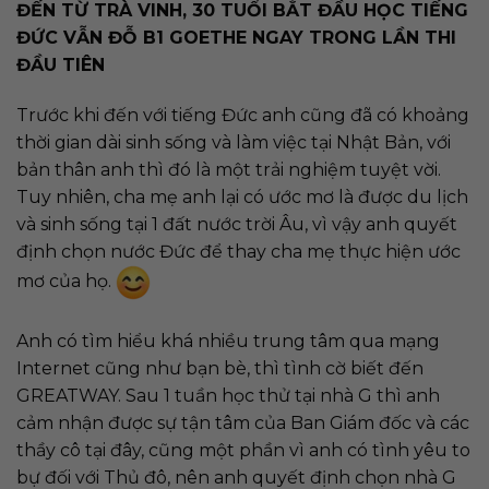
ĐẾN TỪ TRÀ VINH, 30 TUỔI BẮT ĐẦU HỌC TIẾNG
ĐỨC VẪN ĐỖ B1 GOETHE NGAY TRONG LẦN THI
ĐẦU TIÊN
Trước khi đến với tiếng Đức anh cũng đã có khoảng
thời gian dài sinh sống và làm việc tại Nhật Bản, với
bản thân anh thì đó là một trải nghiệm tuyệt vời.
Tuy nhiên, cha mẹ anh lại có ước mơ là được du lịch
và sinh sống tại 1 đất nước trời Âu, vì vậy anh quyết
định chọn nước Đức để thay cha mẹ thực hiện ước
mơ của họ.
Anh có tìm hiểu khá nhiều trung tâm qua mạng
Internet cũng như bạn bè, thì tình cờ biết đến
GREATWAY. Sau 1 tuần học thử tại nhà G thì anh
cảm nhận được sự tận tâm của Ban Giám đốc và các
thầy cô tại đây, cũng một phần vì anh có tình yêu to
bự đối với Thủ đô, nên anh quyết định chọn nhà G