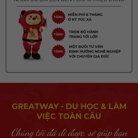
GREATWAY - DU HỌC & LÀM
VIỆC TOÀN CẦU
Chúng tôi đã đi được, sẽ giúp bạn