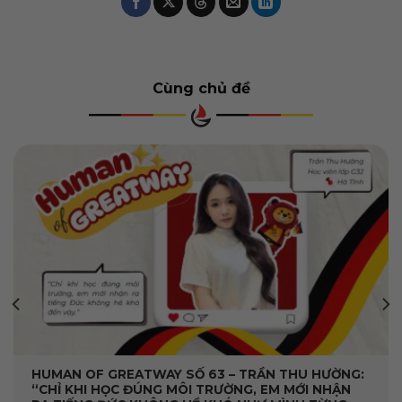
Cùng chủ đề
HUMAN OF GREATWAY SỐ 63 – TRẦN THU HƯỜNG:
“CHỈ KHI HỌC ĐÚNG MÔI TRƯỜNG, EM MỚI NHẬN