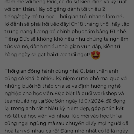
đam mê với tiếng Đức, có đủ sự kiên định và kỷ luật
với bản thân. Hãy cố gắng dành tối thiểu 2
tiếng/ngày để tự học. Thời gian trôi nhanh lắm nếu
lơ đễnh sẽ phải hối tiếc đấy! Chỉ 8 tháng thôi, hãy tập
trung năng lượng để chinh phục tấm bằng B1 nhé.
Tiếng Đức sẽ không khó nếu như chúng ta nghiêm
túc với nó, dành nhiều thời gian vun đắp, kiên trì
hàng ngày sẽ gặt hái được trái ngọt!
Thời gian đồng hành cùng nhà G, bản thân anh
cũng có khá là nhiều kỷ niệm cutie phô mai que với
những buổi hội thảo chia sẻ và định hướng nghề
nghiệp cho học viên. Đặc biệt là buổi workshop và
teambuilding tại Sóc Sơn ngày 13.07.2024, đã đọng
lại trong anh rất nhiều kỷ niệm đẹp, góp phần kết
nối tất cả học viên với nhau, lúc mới vào học thì ai
cũng ngại ngùng mà sau chuyến đi ấy mọi người đã
hoà tan với nhau cả rồi! Đáng nhớ nhất có lẽ là ngày