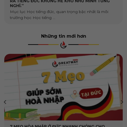
RA TIẾNG ĐỨC KHÔNG HỀ KHÓ NHƯ MÌNH TỪNG
NGHĨ.”
Mục lục Học tiếng đức, quan trọng bậc nhất là môi
trường học Học tiếng ...
Những tin mới hơn
7 MẸO HÒA NHẬP Ở ĐỨC NHANH CHÓNG CHO