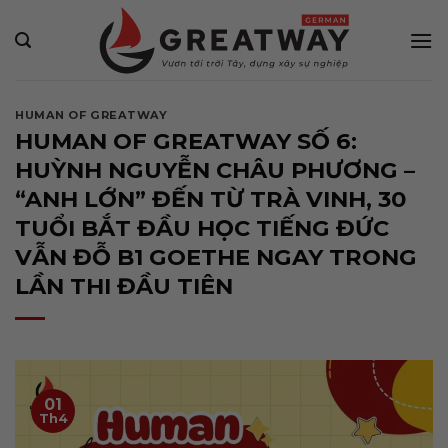
Bỏ
qua
nội
dung
HUMAN OF GREATWAY
HUMAN OF GREATWAY SỐ 6:
HUỲNH NGUYỄN CHÂU PHƯƠNG –
“ANH LỚN” ĐẾN TỪ TRÀ VINH, 30
TUỔI BẮT ĐẦU HỌC TIẾNG ĐỨC
VẪN ĐỖ B1 GOETHE NGAY TRONG
LẦN THI ĐẦU TIÊN
01
Th4