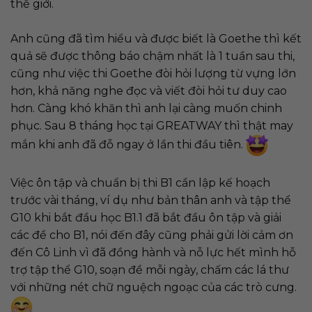
thế giới.
Anh cũng đã tìm hiểu và được biết là Goethe thì kết
quả sẽ được thông báo chậm nhất là 1 tuần sau thi,
cũng như việc thi Goethe đòi hỏi lượng từ vựng lớn
hơn, khả năng nghe đọc và viết đòi hỏi tư duy cao
hơn. Càng khó khăn thì anh lại càng muốn chinh
phục. Sau 8 tháng học tại GREATWAY thì thật may
mắn khi anh đã đỗ ngay ở lần thi đầu tiên.
Việc ôn tập và chuẩn bị thi B1 cần lập kế hoạch
trước vài tháng, ví dụ như bản thân anh và tập thể
G10 khi bắt đầu học B1.1 đã bắt đầu ôn tập và giải
các đề cho B1, nói đến đây cũng phải gửi lời cảm ơn
đến Cô Linh vì đã đồng hành và nỗ lực hết mình hỗ
trợ tập thể G10, soạn đề mỗi ngày, chấm các lá thư
với những nét chữ nguệch ngoạc của các trò cưng.