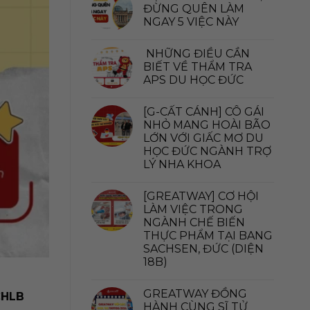
ĐỪNG QUÊN LÀM
NGAY 5 VIỆC NÀY
NHỮNG ĐIỀU CẦN
BIẾT VỀ THẨM TRA
APS DU HỌC ĐỨC
[G-CẤT CÁNH] CÔ GÁI
NHỎ MANG HOÀI BÃO
LỚN VỚI GIẤC MƠ DU
HỌC ĐỨC NGÀNH TRỢ
LÝ NHA KHOA
[GREATWAY] CƠ HỘI
LÀM VIỆC TRONG
NGÀNH CHẾ BIẾN
THỰC PHẨM TẠI BANG
SACHSEN, ĐỨC (DIỆN
18B)
GREATWAY ĐỒNG
CHLB
HÀNH CÙNG SĨ TỬ