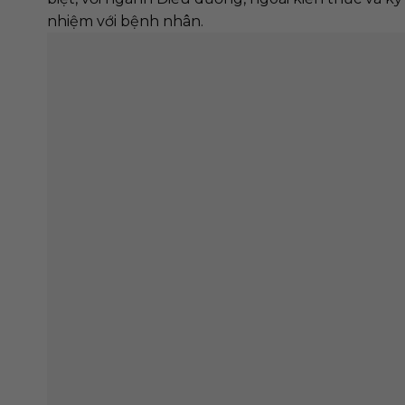
7 MẸO HÒA NHẬP Ở ĐỨC
CÁC M
NHANH CHÓNG CHO NGƯỜI
GIÚP 
MỚI SANG ĐỨC
VIẾT 
Mục lục Bắt đầu cuộc sống tại
Mục lục
Đức là một hành trình đầy hứng
một thờ
khởi ...
pháp và .
Nh