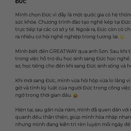
ĐỨC
Mình chọn Đức vì đây là một quốc gia có hệ thống
sức khỏe. Chương trình đào tạo nghề kép tại Đức
trực tiếp tại các cơ sở y tế. Ngoài ra, Đức còn c
ra nhiều cơ hội nghề nghiệp trong tương lai.
Mình biết đến GREATWAY qua anh Sơn. Sau khi tìm
trong việc hỗ trợ du học sinh sang Đức học ngh
sơ, học tiếng cho đến khi sang Đức sinh sống và h
Khi mới sang Đức, mình vừa hồi hộp vừa lo lắng v
giờ và tính kỷ luật của người Đức trong công việ
ngỡ trong thời gian đầu.
Hiện tại, sau gần nửa năm, mình đã quen dần với 
quanh đều thân thiện, giúp mình hòa nhập nhan
nhưng mình đang kiên trì rèn luyện mỗi ngày để 