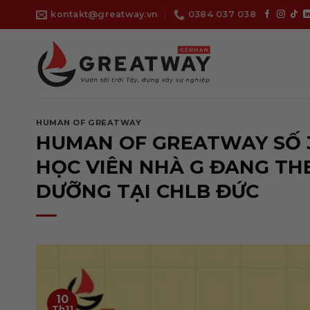
Bỏ
kontakt@greatway.vn
0384 037 038
qua
nội
dung
HUMAN OF GREATWAY
HUMAN OF GREATWAY SỐ 3
HỌC VIÊN NHÀ G ĐANG TH
DƯỠNG TẠI CHLB ĐỨC
10
Th11