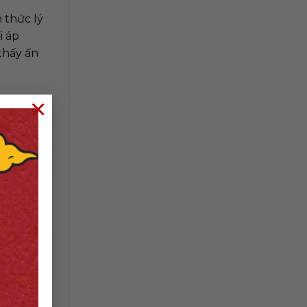
 thức lý
i áp
thấy ấn
×
 đồng
c tập
úc giao
 mình đã
ghi tốt
, các
ới. Đặc
và trách