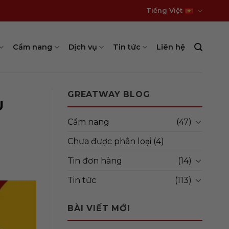
Tiếng Việt
Cẩm nang
Dịch vụ
Tin tức
Liên hệ
GREATWAY BLOG
U
Cẩm nang
(47)
Chưa được phân loại
(4)
Tin đơn hàng
(14)
Tin tức
(113)
BÀI VIẾT MỚI