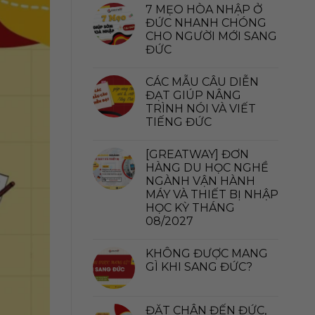
7 MẸO HÒA NHẬP Ở
ĐỨC NHANH CHÓNG
CHO NGƯỜI MỚI SANG
ĐỨC
CÁC MẪU CÂU DIỄN
ĐẠT GIÚP NÂNG
TRÌNH NÓI VÀ VIẾT
TIẾNG ĐỨC
[GREATWAY] ĐƠN
HÀNG DU HỌC NGHỀ
NGÀNH VẬN HÀNH
MÁY VÀ THIẾT BỊ NHẬP
HỌC KỲ THÁNG
08/2027
KHÔNG ĐƯỢC MANG
GÌ KHI SANG ĐỨC?
ĐẶT CHÂN ĐẾN ĐỨC,