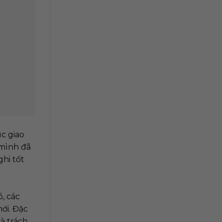
NE,
À EM
I
line
ng, nhất