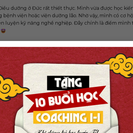
ều dưỡng ở Đức rất thiết thực. Mình vừa được học kiến
 bệnh viện hoặc viện dưỡng lão. Nhờ vậy, mình có cơ hộ
èn luyện kỹ năng nghề nghiệp. Đây chính là điểm mình 
.
ũng rất phù hợp. Môi trường làm việc chuyên nghiệp,
g dẫn tận tình. Mình cảm thấy rất may mắn khi được thự
 ngữ, sự khác biệt văn hóa và nỗi nhớ gia đình. Những l
ưng nhờ sự giúp đỡ của thầy cô, đồng nghiệp và bạn bè,
mỗi ngày. Nhờ vậy, mình ngày càng tự tin hơn và thích n
t là phải có nền tảng tiếng Đức vững chắc. Bên cạnh đó
 và cởi mở để thích nghi với một môi trường hoàn toàn m
 năng, điều cần thiết nhất là lòng yêu nghề, sự tận tâm 