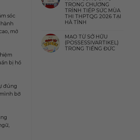
TRONG CHƯƠNG
TRÌNH TIẾP SỨC MÙA
hăm sóc
THI THPTQG 2026 TẠI
HÀ TĨNH
c hành
 cao, mở
MẠO TỪ SỞ HỮU
(POSSESSIVARTIKEL)
TRONG TIẾNG ĐỨC
ghiệm
ẩn bị hồ
sự đúng
n mình bỡ
ung
ngữ,