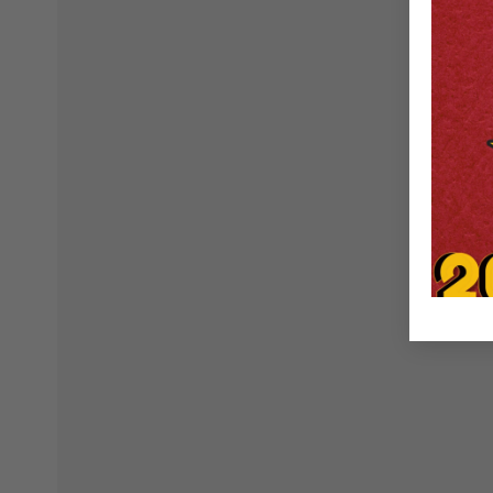
nhiệm với bệnh nhân.
HUMAN OF GREATWAY SỐ
HUMAN
63 – TRẦN THU HƯỜNG:
62 – T