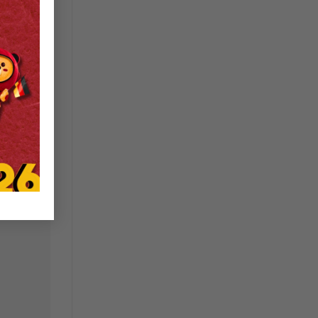
Y SỐ
HI