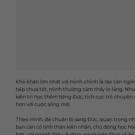
“CHỈ KHI HỌC ĐÚNG MÔI
“TIẾN
TRƯỜNG, EM MỚI NHẬN RA
NHƯNG
TIẾNG ĐỨC KHÔNG HỀ KHÓ
SỢ NỮ
NHƯ MÌNH TỪNG NGHĨ.”
Mục lục
Mục lục Học tiếng đức, quan
giờ là dễ,
trọng bậc nhất là môi trường học
Học tiếng ...
Nhữ