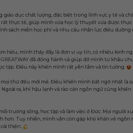
 giáo dục chất lượng, đặc biệt trong lĩnh vực y tế và c
 rất thực tế, giúp mình vừa học lý thuyết vừa được thự
ó chính sách miễn học phí và nhu cầu nhân lực điều dưỡng
 hiểu, mình thấy đây là đơn vị uy tín, có nhiều kinh n
ề. GREATWAY đã đồng hành và giúp đỡ mình từ khâu chu
ọc tập. Điều này khiến mình rất yên tâm và tin tưởng.
ì mọi thứ đều mới mẻ. Điều khiến mình bất ngờ nhất là 
c. Ngoài ra, khí hậu lạnh và rào cản ngôn ngữ cũng khiế
môi trường sống, học tập và làm việc ở Đức. Mọi người x
h hơn. Tuy nhiên, mình vẫn còn gặp khó khăn về ngôn 
cải thiện.