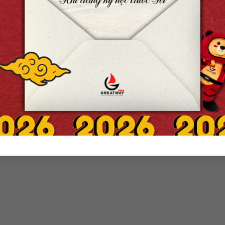
Cùng chủ đề
 OF GREATWAY SỐ
HUMAN OF GREATWA
RẦN HẢI LUẬN:
61 – NGÔ NHÃ ĐAN: “K