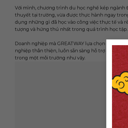
Với mình, chương trình du học nghề kép ngành Đi
thuyết tại trường, vừa được thực hành ngay trong
dụng những gì đã học vào công việc thực tế và r
tượng và hứng thú nhất trong quá trình học tập
Doanh nghiệp mà GREATWAY lựa chọn cho mình c
nghiệp thân thiện, luôn sẵn sàng hỗ trợ và hướn
trong một môi trường như vậy.
Khó khăn lớn nhất với mình chính là rào cản ngôn
tiếp chưa tốt, mình thường cảm thấy lo lắng. Nh
kiên trì học thêm tiếng Đức, tích cực trò chuyện 
hơn với cuộc sống mới.
Theo mình, để chuẩn bị sang Đức, quan trọng nhấ
bạn cần có tinh thần kiên nhẫn, chủ động học hỏi
biệt, với ngành Điều dưỡng, ngoài kiến thức và kỹ