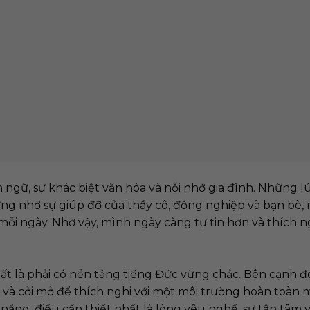
G ĐỨC VẪN KHÓ,
HỌC TIẾNG ĐỨC ONLI
 MÌNH KHÔNG CÒN
ĐIỀU GIÁ TRỊ NHẤT M
A.”
CÓ ĐƯỢC KHI HỌC TẠ
GREATWAY LÀ SỰ KỶ
 Học tiếng Đức chưa bao
LUẬT.”
 đặc biệt là với kỹ ...
Mục lục Học tiếng Đức On
yêu cầu sự kỷ luật, cân bằ
quán ...
ng tin mới hơn