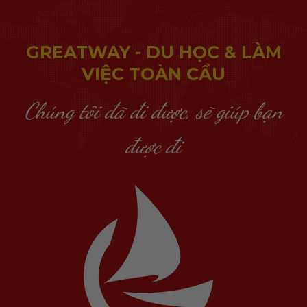
GREATWAY - DU HỌC & LÀM
VIỆC TOÀN CẦU
Chúng tôi đã đi được, sẽ giúp bạn
được đi