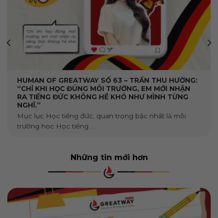
HUMAN OF GREATWAY SỐ 63 – TRẦN THU HƯỜNG:
“CHỈ KHI HỌC ĐÚNG MÔI TRƯỜNG, EM MỚI NHẬN
RA TIẾNG ĐỨC KHÔNG HỀ KHÓ NHƯ MÌNH TỪNG
NGHĨ.”
Mục lục Học tiếng đức, quan trọng bậc nhất là môi
trường học Học tiếng ...
Những tin mới hơn