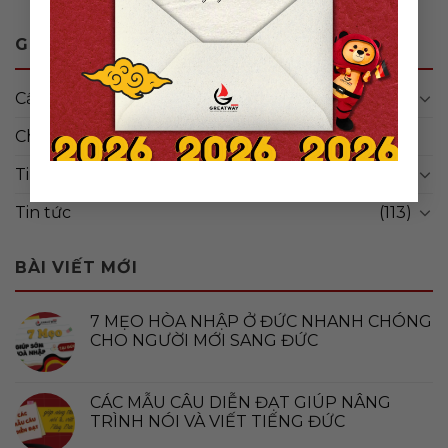
GREATWAY BLOG
Cẩm nang
(47)
Chưa được phân loại
(4)
Tin đơn hàng
(14)
Tin tức
(113)
BÀI VIẾT MỚI
7 MẸO HÒA NHẬP Ở ĐỨC NHANH CHÓNG
CHO NGƯỜI MỚI SANG ĐỨC
CÁC MẪU CÂU DIỄN ĐẠT GIÚP NÂNG
TRÌNH NÓI VÀ VIẾT TIẾNG ĐỨC