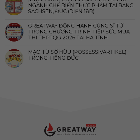
NGÀNH CHẾ BIẾN THỰC PHẨM TẠI BANG
SACHSEN, ĐỨC (DIỆN 18B)
GREATWAY ĐỒNG HÀNH CÙNG SĨ TỬ
TRONG CHƯƠNG TRÌNH TIẾP SỨC MÙA
THI THPTQG 2026 TẠI HÀ TĨNH
MẠO TỪ SỞ HỮU (POSSESSIVARTIKEL)
TRONG TIẾNG ĐỨC