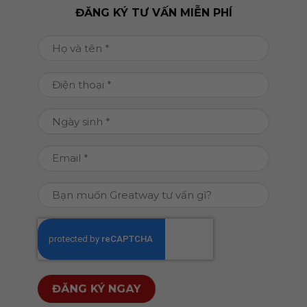
ĐĂNG KÝ TƯ VẤN MIỄN PHÍ
Họ
và
tên
Điện
(Required)
thoại
(Required)
Ngày
DD
sinh
slash
(Required)
Email
MM
(Required)
slash
Bạn
YYYY
muốn
Greatway
CAPTCHA
tư
vấn
gì?