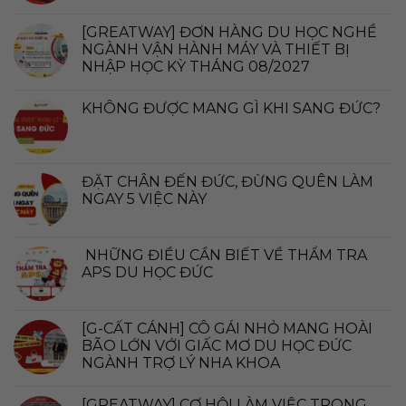
[GREATWAY] ĐƠN HÀNG DU HỌC NGHỀ
NGÀNH VẬN HÀNH MÁY VÀ THIẾT BỊ
NHẬP HỌC KỲ THÁNG 08/2027
KHÔNG ĐƯỢC MANG GÌ KHI SANG ĐỨC?
ĐẶT CHÂN ĐẾN ĐỨC, ĐỪNG QUÊN LÀM
NGAY 5 VIỆC NÀY
NHỮNG ĐIỀU CẦN BIẾT VỀ THẨM TRA
APS DU HỌC ĐỨC
[G-CẤT CÁNH] CÔ GÁI NHỎ MANG HOÀI
BÃO LỚN VỚI GIẤC MƠ DU HỌC ĐỨC
NGÀNH TRỢ LÝ NHA KHOA
[GREATWAY] CƠ HỘI LÀM VIỆC TRONG