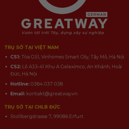
TRỤ SỞ TẠI VIỆT NAM
CS1:
Tòa GS1, Vinhomes Smart City, Tây Mỗ, Hà Nội
CS2:
Lô A33-41 Khu A Geleximco, An Khánh, Hoài
Đức, Hà Nội
Hotline:
0384 037 038
Email:
kontakt@greatway.vn
TRỤ SỞ TẠI CHLB ĐỨC
Stollbergstrasse 7, 99086 Erfurt