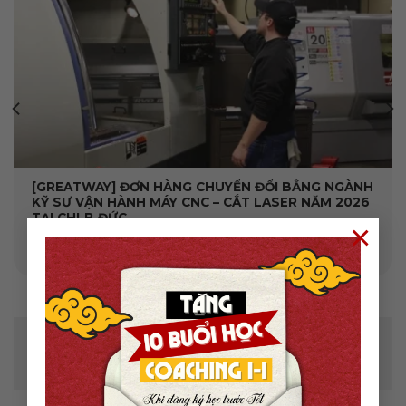
[GREATWAY] ĐƠN HÀNG CHUYỂN ĐỔI BẰNG NGÀNH
KỸ SƯ VẬN HÀNH MÁY CNC – CẮT LASER NĂM 2026
TẠI CHLB ĐỨC
×
Mục lục GREATWAY thông báo tuyển dụng chương
trình chuyển đổi bằng ngành Kỹ sư ...
Để lại một bình luận
Bạn phải
đăng nhập
để gửi bình luận.