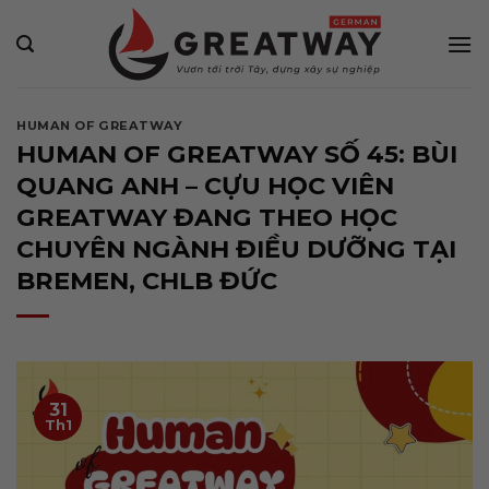
Bỏ
qua
nội
dung
HUMAN OF GREATWAY
HUMAN OF GREATWAY SỐ 45: BÙI
QUANG ANH – CỰU HỌC VIÊN
GREATWAY ĐANG THEO HỌC
CHUYÊN NGÀNH ĐIỀU DƯỠNG TẠI
BREMEN, CHLB ĐỨC
31
Th1