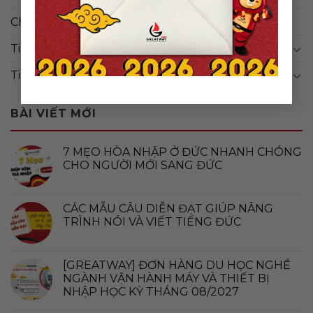
Chưa được phân loại
(4)
Tin đơn hàng
(14)
Tin tức
(113)
BÀI VIẾT MỚI
7 MẸO HÒA NHẬP Ở ĐỨC NHANH CHÓNG
CHO NGƯỜI MỚI SANG ĐỨC
CÁC MẪU CÂU DIỄN ĐẠT GIÚP NÂNG
TRÌNH NÓI VÀ VIẾT TIẾNG ĐỨC
[GREATWAY] ĐƠN HÀNG DU HỌC NGHỀ
NGÀNH VẬN HÀNH MÁY VÀ THIẾT BỊ
NHẬP HỌC KỲ THÁNG 08/2027