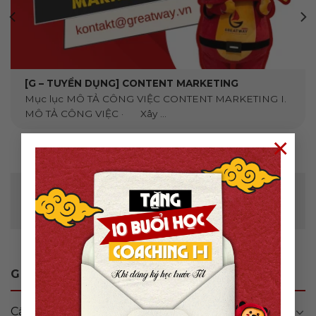
[G – TUYỂN DỤNG] CONTENT MARKETING
Mục lục MÔ TẢ CÔNG VIỆC CONTENT MARKETING I.
MÔ TẢ CÔNG VIỆC · Xây ...
×
Để lại một bình luận
Bạn phải
đăng nhập
để gửi bình luận.
GREATWAY BLOG
Cẩm nang
(47)