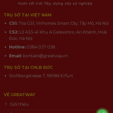
TRỤ SỞ TẠI VIỆT NAM
CS1:
Tòa GS1, Vinhomes Smart City, Tây Mỗ, Hà Nội
CS2:
Lô A33-41 Khu A Geleximco, An Khánh, Hoài
Đức, Hà Nội
Hotline:
0384 037 038
Email:
kontakt@greatway.vn
TRỤ SỞ TẠI CHLB ĐỨC
Stollbergstrasse 7, 99086 Erfurt
VỀ GREATWAY
Giới thiệu