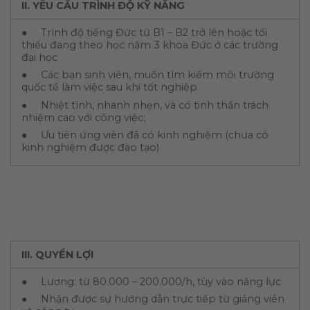
II.
YÊU CẦU TRÌNH ĐỘ KỸ NĂNG
● Trình độ tiếng Đức từ B1 – B2 trở lên hoặc tối
thiểu đang theo học năm 3 khoa Đức ở các trường
đại học
● Các bạn sinh viên, muốn tìm kiếm môi trường
quốc tế làm việc sau khi tốt nghiệp
● Nhiệt tình, nhanh nhẹn, và có tinh thần trách
nhiệm cao với công việc;
● Ưu tiên ứng viên đã có kinh nghiệm (chưa có
kinh nghiệm được đào tạo)
III.
QUYỀN LỢI
● Lương: từ 80.000 – 200.000/h, tùy vào năng lực
● Nhận được sự hướng dẫn trực tiếp từ giảng viên