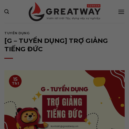
Bỏ
qua
nội
dung
TUYỂN DỤNG
[G – TUYỂN DỤNG] TRỢ GIẢNG
TIẾNG ĐỨC
15
Th1