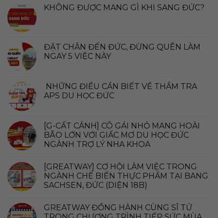
KHÔNG ĐƯỢC MANG GÌ KHI SANG ĐỨC?
ĐẶT CHÂN ĐẾN ĐỨC, ĐỪNG QUÊN LÀM
NGAY 5 VIỆC NÀY
NHỮNG ĐIỀU CẦN BIẾT VỀ THẨM TRA
APS DU HỌC ĐỨC
[G-CẤT CÁNH] CÔ GÁI NHỎ MANG HOÀI
BÃO LỚN VỚI GIẤC MƠ DU HỌC ĐỨC
NGÀNH TRỢ LÝ NHA KHOA
[GREATWAY] CƠ HỘI LÀM VIỆC TRONG
NGÀNH CHẾ BIẾN THỰC PHẨM TẠI BANG
SACHSEN, ĐỨC (DIỆN 18B)
GREATWAY ĐỒNG HÀNH CÙNG SĨ TỬ
TRONG CHƯƠNG TRÌNH TIẾP SỨC MÙA