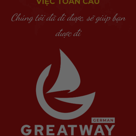
VIỆC TOÀN CẦU
Chúng tôi đã đi được, sẽ giúp bạn
được đi