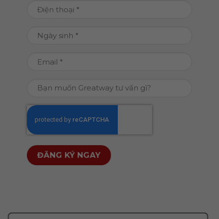
tên
Điện
(Required)
thoại
(Required)
Ngày
DD
sinh
slash
(Required)
Email
MM
(Required)
slash
Bạn
YYYY
muốn
Greatway
CAPTCHA
tư
vấn
gì?