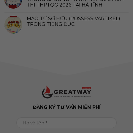
THI THPTQG 2026 TẠI HÀ TĨNH
MẠO TỪ SỞ HỮU (POSSESSIVARTIKEL)
TRONG TIẾNG ĐỨC
ĐĂNG KÝ TƯ VẤN MIỄN PHÍ
Họ
và