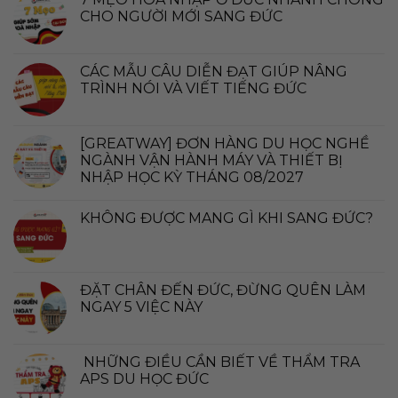
CHO NGƯỜI MỚI SANG ĐỨC
CÁC MẪU CÂU DIỄN ĐẠT GIÚP NÂNG
TRÌNH NÓI VÀ VIẾT TIẾNG ĐỨC
[GREATWAY] ĐƠN HÀNG DU HỌC NGHỀ
NGÀNH VẬN HÀNH MÁY VÀ THIẾT BỊ
NHẬP HỌC KỲ THÁNG 08/2027
KHÔNG ĐƯỢC MANG GÌ KHI SANG ĐỨC?
ĐẶT CHÂN ĐẾN ĐỨC, ĐỪNG QUÊN LÀM
NGAY 5 VIỆC NÀY
NHỮNG ĐIỀU CẦN BIẾT VỀ THẨM TRA
APS DU HỌC ĐỨC