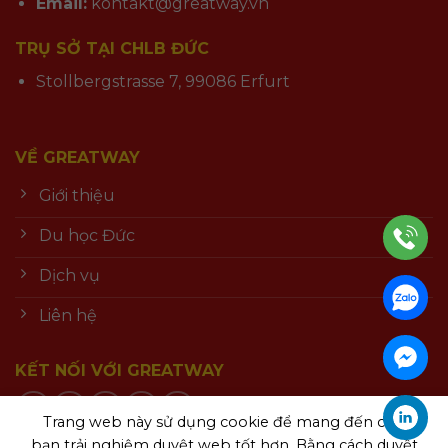
Email:
kontakt@greatway.vn
TRỤ SỞ TẠI CHLB ĐỨC
Stollbergstrasse 7, 99086 Erfurt
VỀ GREATWAY
Giới thiệu
Du học Đức
Dịch vụ
Liên hệ
KẾT NỐI VỚI GREATWAY
Trang web này sử dụng cookie để mang đến cho
bạn trải nghiệm duyệt web tốt hơn. Bằng cách duyệt