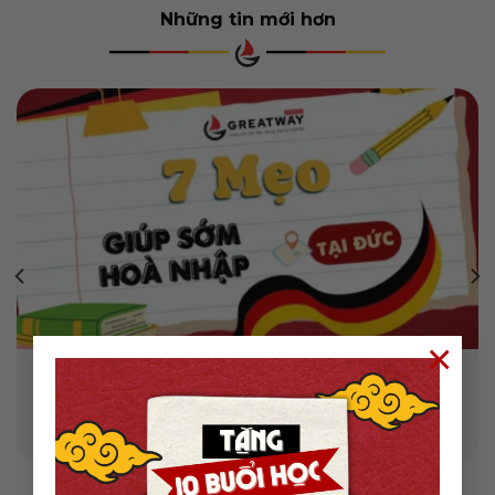
Những tin mới hơn
×
7 MẸO HÒA NHẬP Ở ĐỨC NHANH CHÓNG CHO
NGƯỜI MỚI SANG ĐỨC
Mục lục Bắt đầu cuộc sống tại Đức là một hành trình
đầy hứng khởi ...