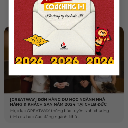
Những tin cũ hơn
[GREATWAY] ĐƠN HÀNG DU HỌC NGÀNH NHÀ
HÀNG & KHÁCH SẠN NĂM 2024 TẠI CHLB ĐỨC
Mục lục GREATWAY thông báo tuyển sinh chương
trình du học Cao đẳng ngành Nhà ...