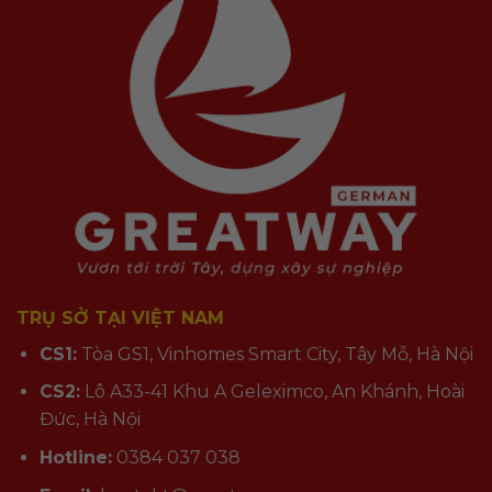
TRỤ SỞ TẠI VIỆT NAM
CS1:
Tòa GS1, Vinhomes Smart City, Tây Mỗ, Hà Nội
CS2:
Lô A33-41 Khu A Geleximco, An Khánh, Hoài
Đức, Hà Nội
Hotline:
0384 037 038