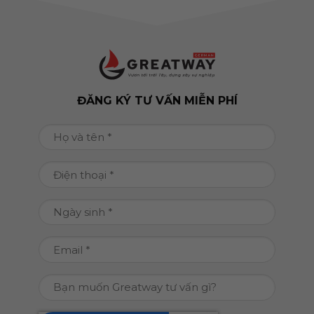
ĐĂNG KÝ TƯ VẤN MIỄN PHÍ
Họ
và
tên
Điện
(Required)
thoại
(Required)
Ngày
DD
sinh
slash
(Required)
Email
MM
(Required)
slash
Bạn
YYYY
muốn