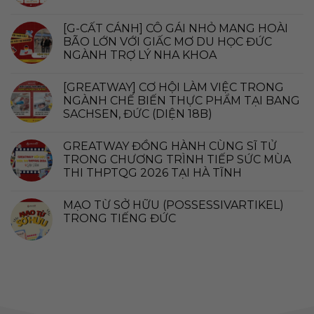
[G-CẤT CÁNH] CÔ GÁI NHỎ MANG HOÀI
BÃO LỚN VỚI GIẤC MƠ DU HỌC ĐỨC
NGÀNH TRỢ LÝ NHA KHOA
[GREATWAY] CƠ HỘI LÀM VIỆC TRONG
NGÀNH CHẾ BIẾN THỰC PHẨM TẠI BANG
SACHSEN, ĐỨC (DIỆN 18B)
GREATWAY ĐỒNG HÀNH CÙNG SĨ TỬ
TRONG CHƯƠNG TRÌNH TIẾP SỨC MÙA
THI THPTQG 2026 TẠI HÀ TĨNH
MẠO TỪ SỞ HỮU (POSSESSIVARTIKEL)
TRONG TIẾNG ĐỨC