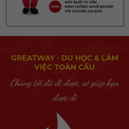
GREATWAY - DU HỌC & LÀM
VIỆC TOÀN CẦU
Chúng tôi đã đi được, sẽ giúp bạn
được đi