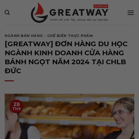
Bỏ
qua
nội
dung
NGÀNH BÁN HÀNG - CHẾ BIẾN THỰC PHẨM
[GREATWAY] ĐƠN HÀNG DU HỌC
NGÀNH KINH DOANH CỬA HÀNG
BÁNH NGỌT NĂM 2024 TẠI CHLB
ĐỨC
28
Th9