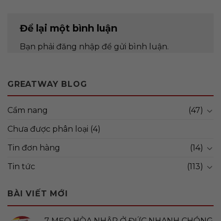
Để lại một bình luận
Bạn phải
đăng nhập
để gửi bình luận.
GREATWAY BLOG
Cẩm nang
(47)
Chưa được phân loại
(4)
Tin đơn hàng
(14)
Tin tức
(113)
BÀI VIẾT MỚI
7 MẸO HÒA NHẬP Ở ĐỨC NHANH CHÓNG